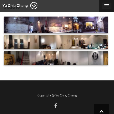
Skip
Studio
to
content
張育嘉20號倉庫工作室
R-studio-1F
文
R-studio-B1
章
導
覽
Copyright @ Yu Chia, Chang