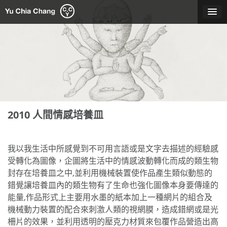
Skip
to
content
2010 人間情感培養皿
我以我生活中所感覺到不可用言語或是文字去描述的經驗感
受轉化為圖像，企圖將生活中的情感波動轉化而成的類生物
封存在培養皿之中,並利用機械裝置使作品產生類似動態的
錯覺讓培養皿內的類生物有了生命也強化圖像本身要傳達的
能量,作品形式上主要用水墨的紙本加上一種網片的組合及
機械動力裝置的配合來刺激人類的視網膜，造成錯網或是光
柵片的效果，並利用透明的壓克力材質來包覆作品營造出高