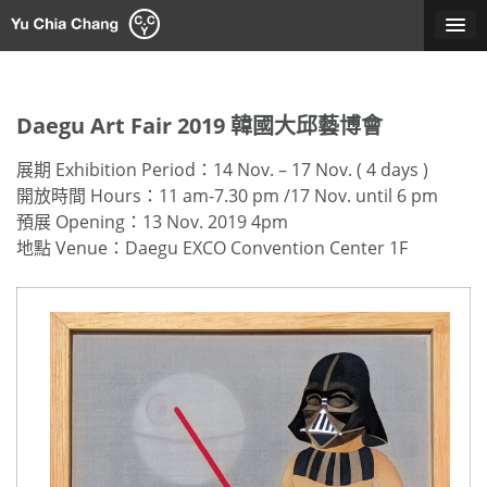
Skip
to
content
Daegu Art Fair 2019 韓國大邱藝博會
展期 Exhibition Period：14 Nov. – 17 Nov. ( 4 days )
開放時間 Hours：11 am-7.30 pm /17 Nov. until 6 pm
預展 Opening：13 Nov. 2019 4pm
地點 Venue：Daegu EXCO Convention Center 1F